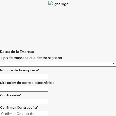
Startups
Inversores
HUB
Corporacion
ios de
Administraciones
Sesión/Registro
nicación
Públicas
Startups
Inversores
HUB
Corporacion
Datos de la Empresa
ios de
Administraciones
Sesión/Registro
Tipo de empresa que desea registrar
*
nicación
Públicas
Nombre de la empresa
*
Dirección de correo electrónico
Contraseña
*
Confirmar Contraseña
*