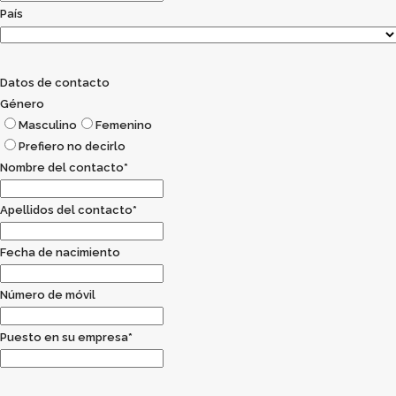
País
Datos de contacto
Género
Masculino
Femenino
Prefiero no decirlo
#
Like @
Co
Nombre del contacto
*
Twitter
Facebook
Lin
Apellidos del contacto
*
Fecha de nacimiento
Número de móvil
Puesto en su empresa
*
STARTUP OLÉ ACCELERATOR © 2019-2020. All Rights Reserved
❤ IN SALAMANCA
Política de privacidad
|
Contáctanos