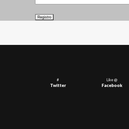
#
Like @
Twitter
Facebook