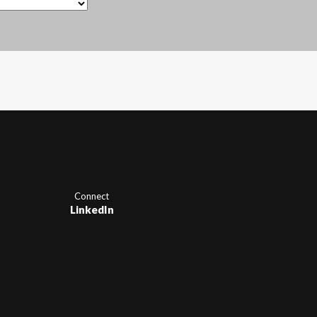
Connect
LinkedIn